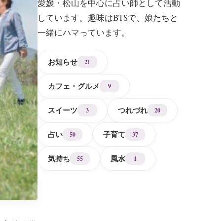
愛媛・松山を中心に占い師として活動
しています。趣味はBTSで、娘たちと
一緒にハマっています。
お知らせ
21
カフェ・グルメ
9
スイーツ
つれづれ
3
20
占い
子育て
50
37
気持ち
風水
55
1