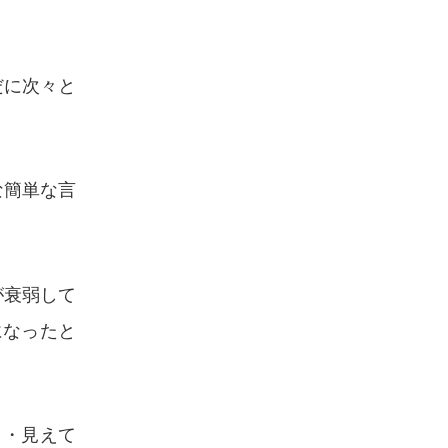
だに次々と
な簡単な言
が衰弱して
になったと
と・見えて