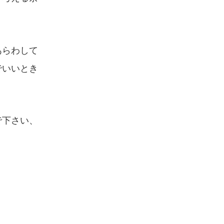
あらわして
でいいとき
で下さい、