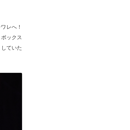
チワレへ！
、ボックス
としていた