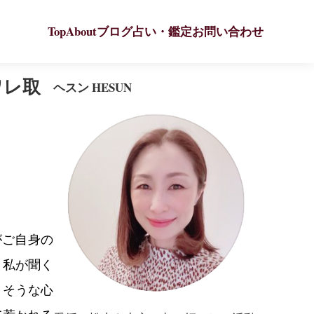
Top
About
ブログ
占い・鑑定
お問い合わせ
ワレ取
ヘスン HESUN
がご自身の
と私が聞く
りそうな心