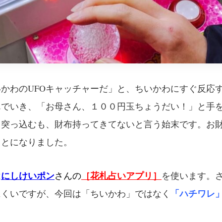
かわのUFOキャッチャーだ」と、ちいかわにすぐ反応
んでいき、「お母さん、１００円玉ちょうだい！」と手
と突っ込むも、財布持ってきてないと言う始末です。お
ことになりました。
にしけいポン
［花札占いアプリ］
は
さんの
を使います。
「ハチワレ
にくいですが、今回は「ちいかわ」ではなく