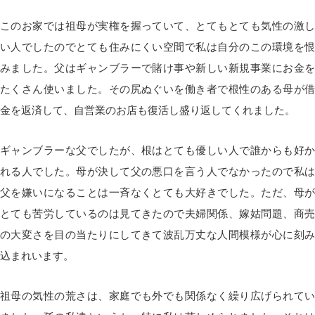
このお家では祖母が実権を握っていて、とてもとても気性の激し
い人でしたのでとても住みにくい空間で私は自分のこの環境を恨
みました。父はギャンブラーで賭け事や新しい新規事業にお金を
たくさん使いました。その尻ぬぐいを働き者で根性のある母が借
金を返済して、自営業のお店も復活し盛り返してくれました。
ギャンブラーな父でしたが、根はとても優しい人で誰からも好か
れる人でした。母が決して父の悪口を言う人でなかったので私は
父を嫌いになることは一斉なくとても大好きでした。ただ、母が
とても苦労しているのは見てきたので夫婦関係、嫁姑問題、商売
の大変さを目の当たりにしてきて波乱万丈な人間模様が心に刻み
込まれいます。
祖母の気性の荒さは、家庭でも外でも関係なく繰り広げられてい